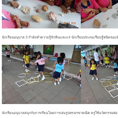
นักเรียนอนุบาล 3 กำลังทำความรู้จักหินและแร่ นักเรียนประถมเรียนรูู้ชนิดของ
นักเรียนอนุบาลสนุกกับการเรียนโดยการเล่นรูปทรงเรขาคณิต ครูใช้นวัตกรรมท่อ u