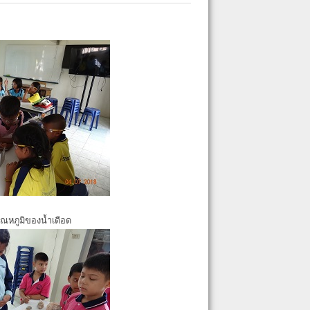
ุณหภูมิของน้ำเดือด