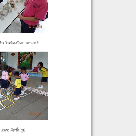
หิน ในห้องวิทยาศาสตร์
pvc ดัดขึ้นรูป