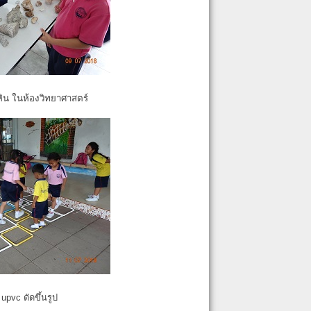
หิน ในห้องวิทยาศาสตร์
pvc ดัดขึ้นรูป