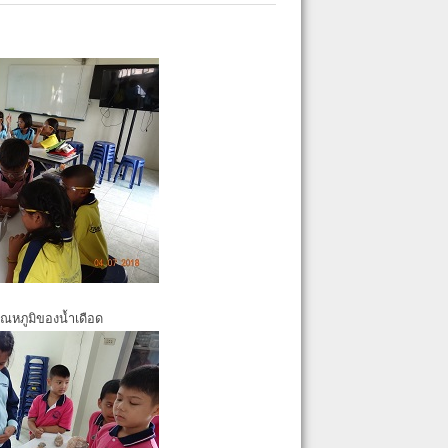
ุณหภูมิของน้ำเดือด