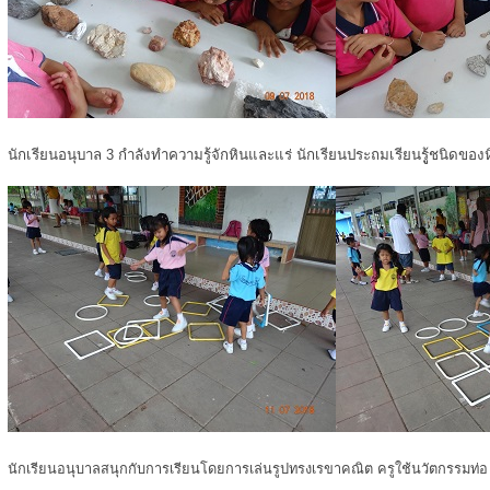
นักเรียนอนุบาล 3 กำลังทำความรู้จักหินและแร่ นักเรียนประถมเรียนรูู้ชนิดของ
นักเรียนอนุบาลสนุกกับการเรียนโดยการเล่นรูปทรงเรขาคณิต ครูใช้นวัตกรรมท่อ u