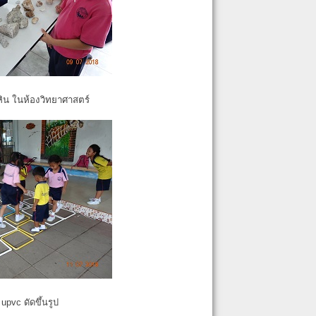
หิน ในห้องวิทยาศาสตร์
pvc ดัดขึ้นรูป