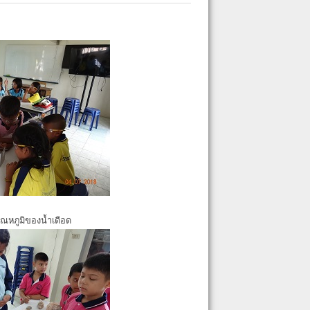
ุณหภูมิของน้ำเดือด