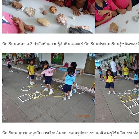
นักเรียนอนุบาล 3 กำลังทำความรู้จักหินและแร่ นักเรียนประถมเรียนรูู้ชนิดของ
นักเรียนอนุบาลสนุกกับการเรียนโดยการเล่นรูปทรงเรขาคณิต ครูใช้นวัตกรรมท่อ u