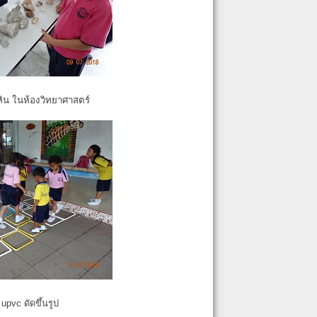
หิน ในห้องวิทยาศาสตร์
pvc ดัดขึ้นรูป