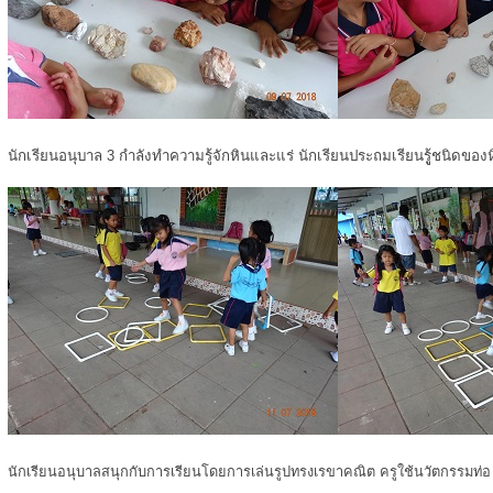
นักเรียนอนุบาล 3 กำลังทำความรู้จักหินและแร่ นักเรียนประถมเรียนรูู้ชนิดของ
นักเรียนอนุบาลสนุกกับการเรียนโดยการเล่นรูปทรงเรขาคณิต ครูใช้นวัตกรรมท่อ u