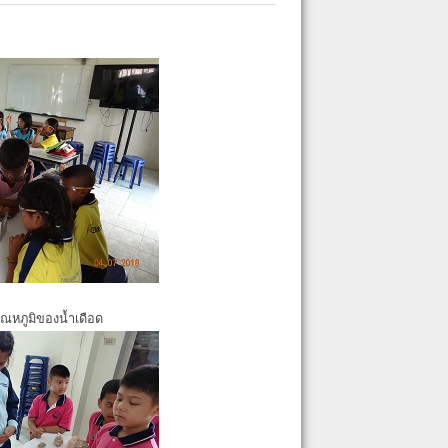
ุณหภูมิของน้ำเดือด