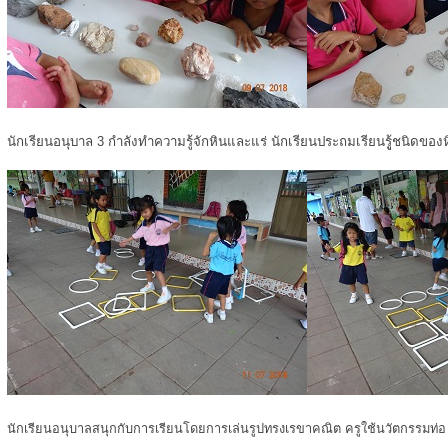
นักเรียนอนุบาล 3 กำลังทำความรู้จักหินและแร่ นักเรียนประถมเรียนรูู้ชนิดของ
นักเรียนอนุบาลสนุกกับการเรียนโดยการเล่นรูปทรงเรขาคณิต ครูใช้นวัตกรรมท่อ u