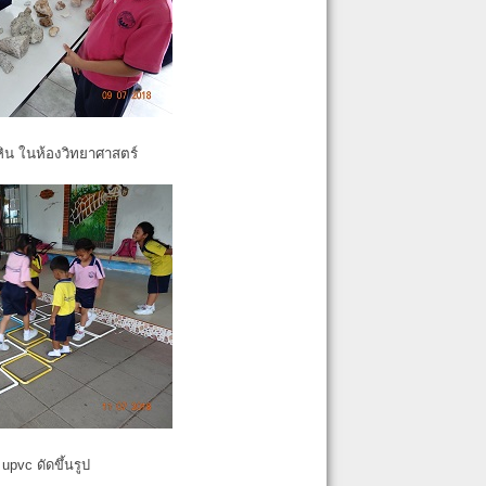
หิน ในห้องวิทยาศาสตร์
pvc ดัดขึ้นรูป