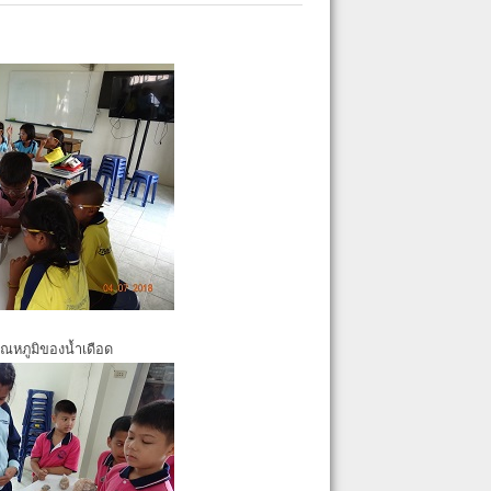
ุณหภูมิของน้ำเดือด