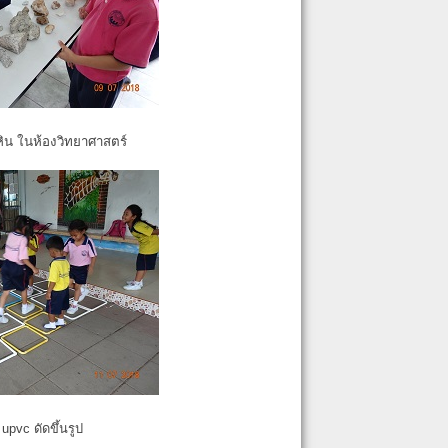
หิน ในห้องวิทยาศาสตร์
pvc ดัดขึ้นรูป