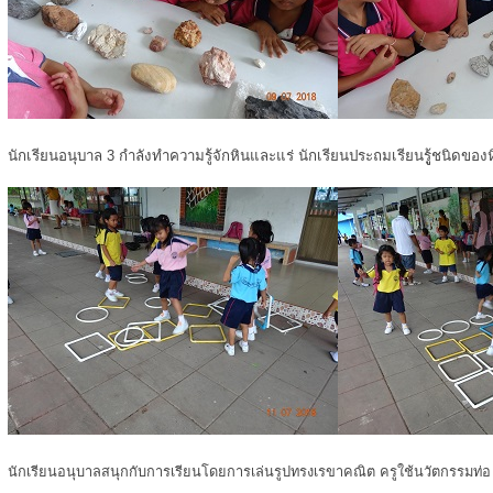
นักเรียนอนุบาล 3 กำลังทำความรู้จักหินและแร่ นักเรียนประถมเรียนรูู้ชนิดของ
นักเรียนอนุบาลสนุกกับการเรียนโดยการเล่นรูปทรงเรขาคณิต ครูใช้นวัตกรรมท่อ u