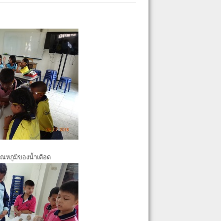
ุณหภูมิของน้ำเดือด