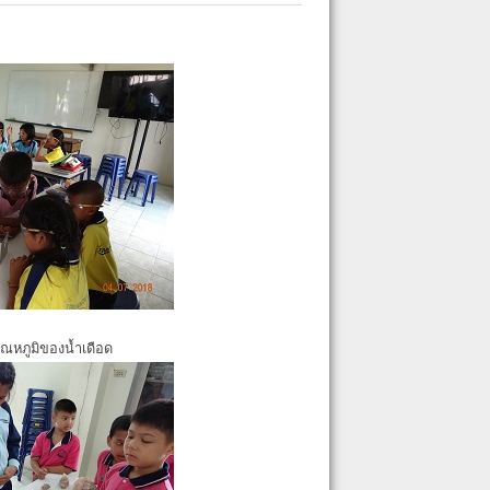
ุณหภูมิของน้ำเดือด