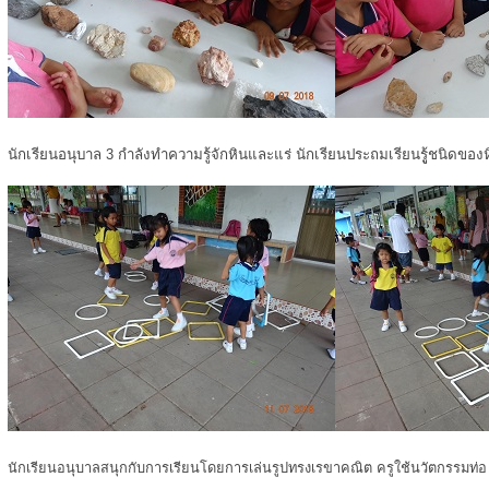
นักเรียนอนุบาล 3 กำลังทำความรู้จักหินและแร่ นักเรียนประถมเรียนรูู้ชนิดของ
นักเรียนอนุบาลสนุกกับการเรียนโดยการเล่นรูปทรงเรขาคณิต ครูใช้นวัตกรรมท่อ u