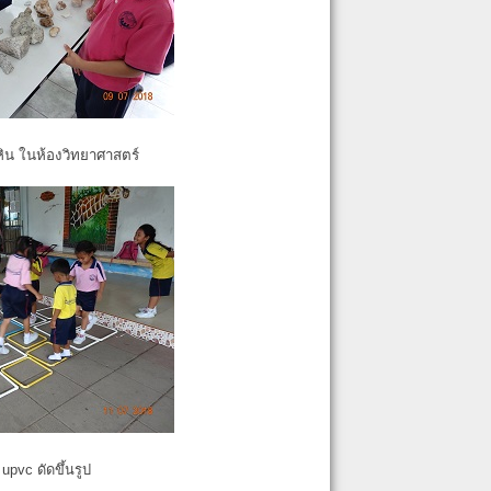
หิน ในห้องวิทยาศาสตร์
pvc ดัดขึ้นรูป